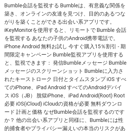
Bumble会話を監視する Bumbleは、有意義な関係を
築き、オンラインの友達を見つけ、目的のあるつな
がりを築くことができる出会い系アプリです。
iKeyMonitorを使用すると、リモートで Bumble 会話
を監視する あなたの子供のAndroid携帯電話で。
iPhone Android 無料お試し 今すぐ購入15％割引 - 期
間限定キャンペーン Bumble監視アプリを使用する
と、監視できます： 発信Bumbleメッセージ Bumble
メッセージのスクリーンショット Bumbleに入力さ
れたキーストローク 日付とタイムスタンプ iOS すべ
てのiPhone、iPad Android すべてのAndroidデバイ
ス iOS（JB） 脫獄iPhone、iPad Android(Root) Root
必要 iOS(iCloud) iCloudの資格が必要 無料ダウンロ
ード 計画と価格 なぜBumble会話を監視するのです
か？ 他の出会い系アプリと同様に、Bumbleには性
的捕食者やプライバシー漏えいの本当のリスクがあ