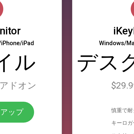
nitor
iKey
Phone/iPad
Windows/
イル
デス
+アドオン
$29.
慎重で耐
ンアップ
キーロガ