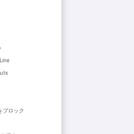
o
 Line
outs
る
をブロック