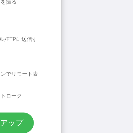
真を撮る
ド
/FTPに送信す
インでリモート表
ストローク
ンアップ