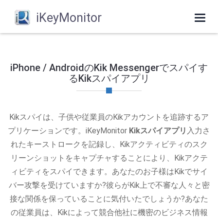
iKeyMonitor
Togg
navi
iPhone / AndroidのKik Messengerでスパイす
るKikスパイアプリ
Kikスパイは、子供や従業員のKikアカウントを追跡するア
プリケーションです。iKeyMonitor
Kikスパイアプリ
入力さ
れたキーストロークを記録し、Kikアクティビティのスク
リーンショットをキャプチャすることにより、Kikアクテ
ィビティをスパイできます。あなたのお子様はKikでサイ
バー攻撃を受けていますか?彼らがKik上で不審な人々と密
接な関係を保っていることに気付いたでしょうか?あなた
の従業員は、Kikによって競合他社に機密のビジネス情報