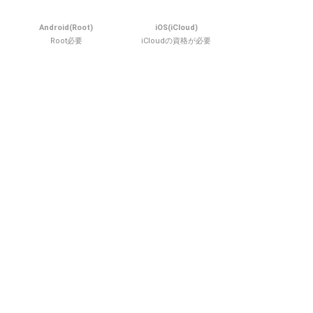
Android(Root)
iOS(iCloud)
Root必要
iCloudの資格が必要