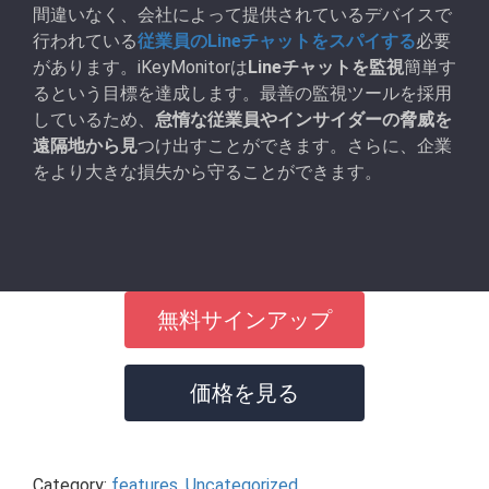
間違いなく、会社によって提供されているデバイスで
行われている
従業員のLineチャットをスパイする
必要
があります。iKeyMonitorは
Lineチャットを監視
簡単す
るという目標を達成します。最善の監視ツールを採用
しているため、
怠惰な従業員やインサイダーの脅威を
遠隔地から見
つけ出すことができます。さらに、企業
をより大きな損失から守ることができます。
無料サインアップ
価格を見る
Category:
features
,
Uncategorized