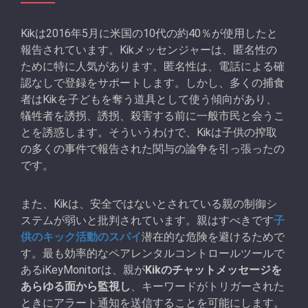
Kikは2016年5月に米国の10代の約40％が使用したと
報告されています。Kikメッセンジャーは、匿名性の
ために特に人気があります。匿名性は、電話による確
認なしで登録をサポートします。しかし、多くの捕食
者はKikを子どもを奪う道具として使う傾向があり、
犠牲者を誘拐、誘拐、殺害する前に一般市民と会うこ
とを誘惑します。そういうわけで、Kikは子供の搾取
の多くの事件で報告された関与の論争を引っ張ったの
です。
また、Kikは、安全ではないとされている親の制御シ
ステムが弱いと批判されています。親はすべきです
子
供のキック活動のスパイ
潜在的な危険を避けるためで
す。最も効率的なペアレンタルコントロールツールで
あるiKeyMonitorは、親が
Kikのチャットメッセージを
あらゆる面から監視し
、キーワードがトリガーされた
ときにアラート通知を送信することを可能にします。