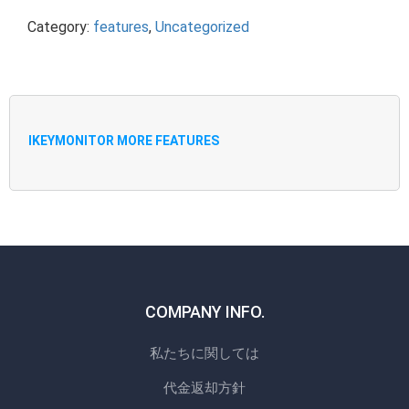
Category:
features
,
Uncategorized
IKEYMONITOR MORE FEATURES
COMPANY INFO.
私たちに関しては
代金返却方針