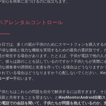
ー
安心を簡単に見つけるのに役立ちます。
ペアレンタルコントロール
今日では、多くの親が子供のためにスマートフォンを購入するのが
手頃な価格と強力な機能を実現するための最良の選択肢です。
題が発生する場合があります。たとえば、子供が電話で他の人
す。彼らは誰のことを話しているのですか？子供たちが実際に
的な捕食者や誘拐犯と友達を作っている場合はどうなりますか
されている場合はどうなりますか？心配しないでください、iKeyMo
コーダー
手伝います。
子供たちはこれらの問題を自分で解決するには若すぎます。そ
両親と共有することを望まない。と
iKeyMonitorAndroi
の電話での会話を聞いて、子供たちが問題を抱えているのか、