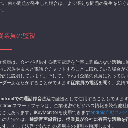
す。
何か問題が発生した場合は、より深刻な問題の発生を防ぐ
す。
従業員の監視
従業員は、会社が提供する携帯電話を仕事に関係のない活動に
中に家族や友人と電話でチャットすることに慣れている場合が
分的に説明しています。そして、それは企業の発展にとって良くありま
ーダー
あなたがすることができます
従業員の電話を聞く
。怠惰
Androidでの通話録音
法廷で証拠として使用することもできま
Androidスマートフォンは、企業秘密やビジネス情報を競合
とさえあります。iKeyMonitorを使用できます
Android自動ス
この方法では、
通話音声録音は、従業員が会社に有害な活動を
ます
、そして法廷であなたの雇用主の権利を擁護します。