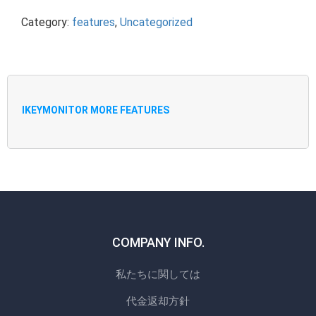
Category:
features
,
Uncategorized
IKEYMONITOR MORE FEATURES
COMPANY INFO.
私たちに関しては
代金返却方針