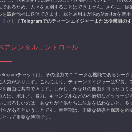
ムであるため、人々を区別することはできません。さらに、従業員
ルを競合他社に送信できます。親と雇用主がiKeyMonitorを使
する
そして
Telegramでのティーンエイジャーまたは従業員
ペアレンタルコントロール
Telegramチャットは、その強力でユニークな機能であるシ
に人気があります。これにより、ティーンエイジャーは写真、
ジを自由に共有できます。しかし、かなりの自由を持ったコミ
の人は、ポルノ、暴力、ギャンブルなどの不適切なメッセージを
らに恐ろしいのは、あなたが子供たちに注意を払わないと、多
能性があるということです。青年期は、正確な指導と保護を必
にとって重要な時期です。