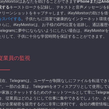
iKeyMonitorはあなたを助けることができます
iPhoneまたはAn
視する
キーストロークを記録し、テキストと音声メッセージを録音し
クリーンショットをキャプチャします。iKeyMonitorの助けを
をスパイする
。子供たちに清潔で健康的なインターネット環境
さらに、iKeyMonitorは、お子様のGPS位置を追跡し、通
Telegramに夢中にならないようにしたい場合は、iKeyMonito
たりして、子供に十分な学習時間を保証することができます。
従業員の監視
現在、Telegramは、ユーザーが制限なしにファイルを転送
す。一部の企業は、Telegramをオフィスアプリとして使用
や家族とチャットするためのチャットツールとして常にTeleg
合、従業員はどのようにして仕事に集中できるでしょうか。さらに
員が企業秘密を販売するのに非常に便利です。会社の機密情報