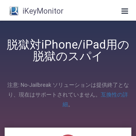
iKeyMonitor
Togg
navi
脱獄対iPhone/iPad用の
脱獄のスパイ
注意: No-Jailbreak ソリューションは提供終了とな
り、現在はサポートされていません。
互換性の詳
細
。