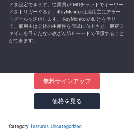
ドを設定できます。従業員がIMOチャットでキーワー
ドをトリガーすると、iKeyMonitorは雇用主にアラー
トメールを送信します。iKeyMonitorの助けを借り
て、雇用主は会社の生産性を簡単に向上させ、機密フ
ァイルを目立たない改ざん防止モードで保護すること
ができます。
無料サインアップ
価格を見る
Category:
features
,
Uncategorized